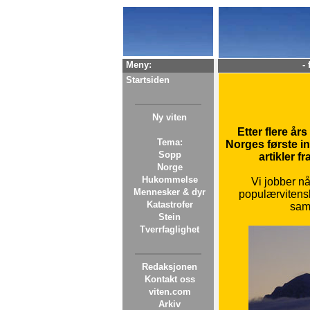
Meny:
-
Startsiden
Ny viten
Etter flere år
Tema:
Norges første
i
Sopp
artikler f
Norge
Hukommelse
Vi jobber n
Mennesker & dyr
populærvitensk
Katastrofer
samf
Stein
Tverrfaglighet
Redaksjonen
Kontakt oss
viten.com
Arkiv