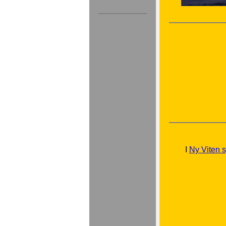
I
Ny Viten 