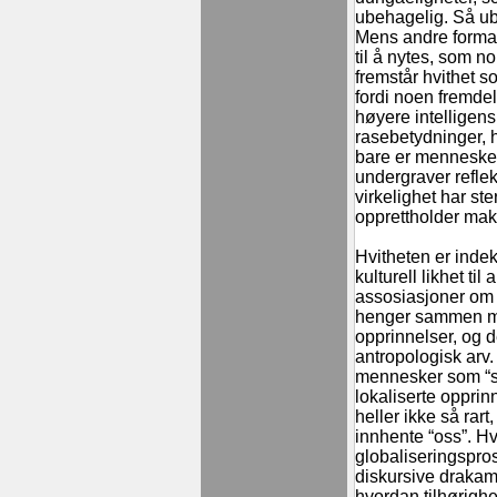
ubehagelig. Så ube
Mens andre formasj
til å nytes, som nor
fremstår hvithet s
fordi noen fremdel
høyere intelligens
rasebetydninger, hel
bare er mennesker.
undergraver reflek
virkelighet har st
opprettholder makt
Hvitheten er inde
kulturell likhet t
assosiasjoner om 
henger sammen med
opprinnelser, og d
antropologisk arv.
mennesker som “se
lokaliserte opprin
heller ikke så rart
innhente “oss”. Hv
globaliseringspros
diskursive draka
hvordan tilhørigh