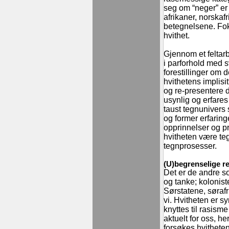
seg om “neger” er 
afrikaner, norskafr
betegnelsene. Foku
hvithet.
Gjennom et feltar
i parforhold med 
forestillinger om 
hvithetens implisi
og re-presentere 
usynlig og erfares
taust tegnunivers
og former erfaringe
opprinnelser og pr
hvitheten være teg
tegnprosesser.
(U)begrenselige r
Det er de andre so
og tanke; kolonist
Sørstatene, sørafr
vi. Hvitheten er 
knyttes til rasism
aktuelt for oss, h
forsøkes hvithete