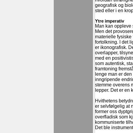
geografisk og biolo
sted eller i en kro
Ytre imperativ
Man kan oppleve s
Men det provosere
materielle fysiske
fortolkning. I det 
er ikonografisk. 
overlapper, tilsyn
med en positivisti
som autentisk, sta
framtoning fremstå
lenge man er den 
inngripende endring
stemme overens me
lepper. Det er e
Hvithetens betydni
er selvfølgelig at
former oss dyptgr
overfladisk som k
kommuniserte tilhø
Det ble instrument