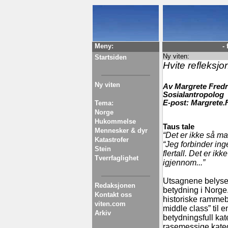
Meny:
-
Ny viten:
Startsiden
Hvite refleksjo
Ny viten
Av Margrete Fredr
Sosialantropolog
E-post: Margrete.
Tema:
Norge
Hukommelse
Taus tale
Mennesker & dyr
“Det er ikke så ma
Katastrofer
“Jeg forbinder inge
Stein
flertall. Det er ik
Tverrfaglighet
igjennom...”
Utsagnene belyser
Redaksjonen
betydning i Norge.
Kontakt oss
historiske rammebe
viten.com
middle class” til e
Arkiv
betydningsfull kat
rasemessige kateg