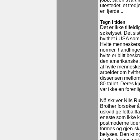
utestedet, et tredj
en fjerde...
Tegn i tiden
Det er ikke tilfel
søkelyset. Det sist
hvithet i USA som 
Hvite menneskers t
normer, handlinger
hvite er blitt bes
den amerikanske s
at hvite menneske
arbeider om hvithe
dissensen mellom 
80-tallet. Deres k
var ikke en forenli
Nå skriver Nils R
Brother forsøker å
uskyldige fotballf
eneste som ikke ka
postmoderne tider,
formes og gjen-s
belyses. Den krin
skulle ilegges nok