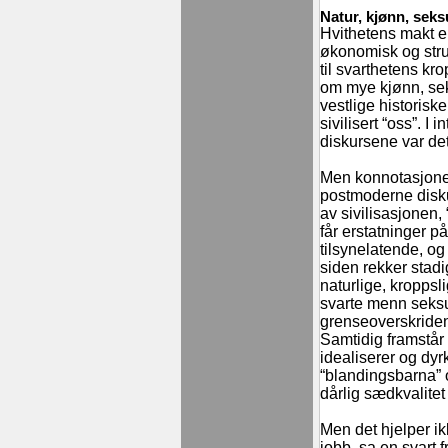
Natur, kjønn, seks
Hvithetens makt e
økonomisk og struk
til svarthetens kr
om mye kjønn, seks
vestlige historisk
sivilisert “oss”. I 
diskursene var det 
Men konnotasjoner
postmoderne diskur
av sivilisasjonen, “
får erstatninger på
tilsynelatende, o
siden rekker stadi
naturlige, kroppsli
svarte menn seks
grenseoverskriden
Samtidig framstår
idealiserer og dyr
“blandingsbarna” 
dårlig sædkvalitet
Men det hjelper i
jobb, sa en svart 