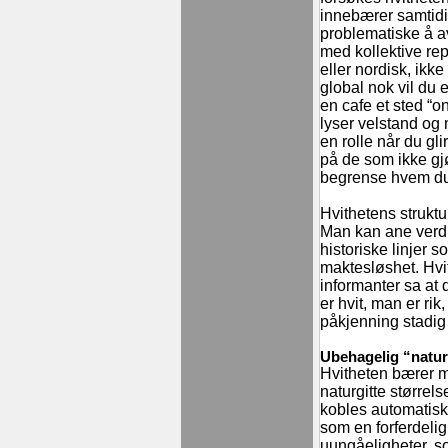
innebærer samtidi
problematiske å a
med kollektive rep
eller nordisk, ikke
global nok vil du e
en cafe et sted “o
lyser velstand og 
en rolle når du gl
på de som ikke gj
begrense hvem du
Hvithetens struktur
Man kan ane verdi
historiske linjer 
maktesløshet. Hvit
informanter sa at d
er hvit, man er ri
påkjenning stadig
Ubehagelig “natur
Hvitheten bærer 
naturgitte størrels
kobles automatisk t
som en forferdeli
uungåeligheter, so